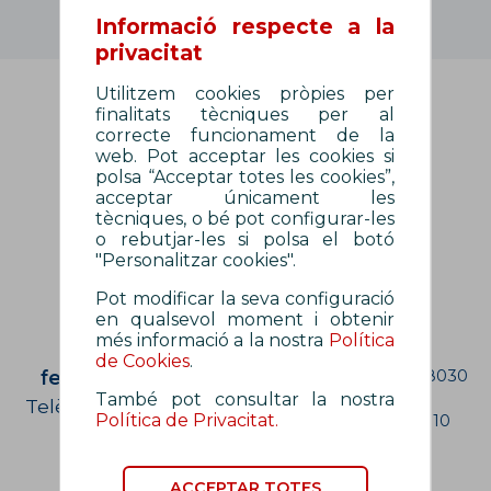
Informació respecte a la
privacitat
Utilitzem cookies pròpies per
El curs sol·licitat ja no està disponible.
finalitats tècniques per al
correcte funcionament de la
web. Pot acceptar les cookies si
polsa “Acceptar totes les cookies”,
acceptar únicament les
tècniques, o bé pot configurar-les
o rebutjar-les si polsa el botó
"Personalitzar cookies".
Pot modificar la seva configuració
en qualsevol moment i obtenir
més informació a la nostra
Política
Contacte
On som?
de Cookies
.
fepol@fepol.cat
Carrer Malats, 27 | 08030
Barcelona
També pot consultar la nostra
Telèfon: 933 426 810
Política de Privacitat.
Telèfon: 933 426 810
ACCEPTAR TOTES