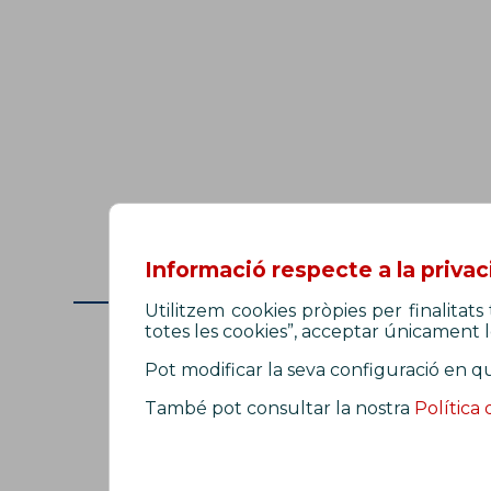
Informació respecte a la privac
Utilitzem cookies pròpies per finalitat
totes les cookies”, acceptar únicament le
Pot modificar la seva configuració en q
Contacte
També pot consultar la nostra
Política 
fepol@fepol.cat
Telèfon: 933 426 810