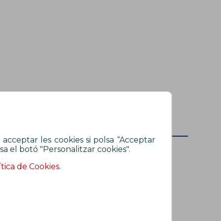
 acceptar les cookies si polsa “Acceptar
sa el botó "Personalitzar cookies".
ítica de Cookies
.
On som?
Carrer Malats, 27 | 08030 Barcelona
Telèfon: 933 426 810