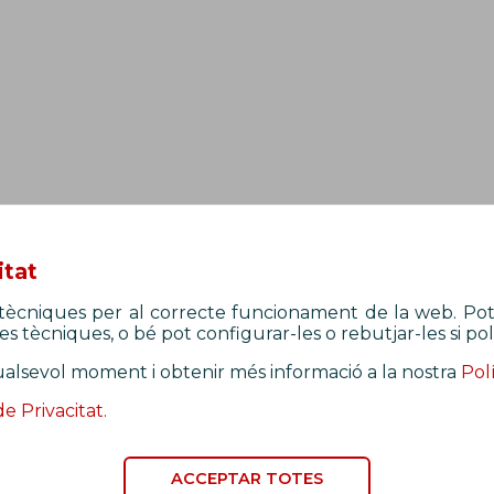
itat
Federació de Professionals de la Seguretat
s tècniques per al correcte funcionament de la web. Pot
Pública
s tècniques, o bé pot configurar-les o rebutjar-les si pol
ualsevol moment i obtenir més informació a la nostra
Pol
Segueix-nos
de Privacitat.
ACCEPTAR TOTES