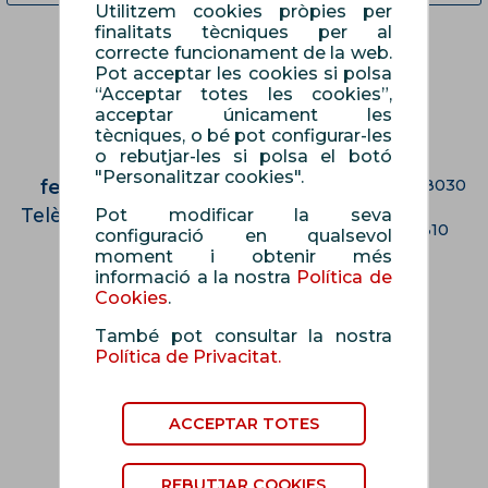
Utilitzem cookies pròpies per
finalitats tècniques per al
correcte funcionament de la web.
Pot acceptar les cookies si polsa
“Acceptar totes les cookies”,
acceptar únicament les
tècniques, o bé pot configurar-les
o rebutjar-les si polsa el botó
Contacte
On som?
"Personalitzar cookies".
fepol@fepol.cat
Carrer Malats, 27 | 08030
Barcelona
Telèfon: 933 426 810
Pot modificar la seva
Telèfon: 933 426 810
configuració en qualsevol
moment i obtenir més
informació a la nostra
Política de
Cookies
.
Segueix-nos
També pot consultar la nostra
Política de Privacitat.
ACCEPTAR TOTES
política de privacitat
política de cookies
REBUTJAR COOKIES