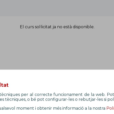
El curs sol·licitat ja no està disponible.
itat
s tècniques per al correcte funcionament de la web. Pot
s tècniques, o bé pot configurar-les o rebutjar-les si pol
ualsevol moment i obtenir més informació a la nostra
Pol