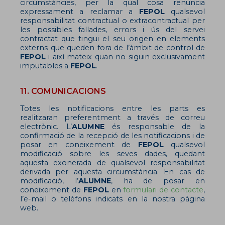
circumstàncies, per la qual cosa renuncia
expressament a reclamar a
FEPOL
qualsevol
responsabilitat contractual o extracontractual per
les possibles fallades, errors i ús del servei
contractat que tingui el seu origen en elements
externs que queden fora de l’àmbit de control de
FEPOL
i així mateix quan no siguin exclusivament
imputables a
FEPOL
.
11. COMUNICACIONS
Totes les notificacions entre les parts es
realitzaran preferentment a través de correu
electrònic. L’
ALUMNE
és responsable de la
confirmació de la recepció de les notificacions i de
posar en coneixement de
FEPOL
qualsevol
modificació sobre les seves dades, quedant
aquesta exonerada de qualsevol responsabilitat
derivada per aquesta circumstància. En cas de
modificació, l’
ALUMNE
, ha de posar en
coneixement de
FEPOL
en
formulari de contacte
,
l’e-mail o telèfons indicats en la nostra pàgina
web.