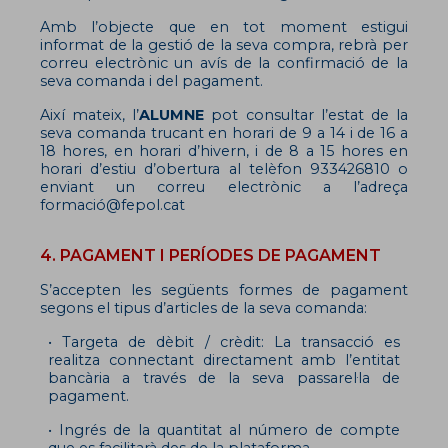
Amb l’objecte que en tot moment estigui
informat de la gestió de la seva compra, rebrà per
correu electrònic un avís de la confirmació de la
seva comanda i del pagament.
Així mateix, l’
ALUMNE
pot consultar l’estat de la
seva comanda trucant en horari de 9 a 14 i de 16 a
18 hores, en horari d’hivern, i de 8 a 15 hores en
horari d’estiu d’obertura al telèfon 933426810 o
enviant un correu electrònic a l’adreça
formació@fepol.cat
4. PAGAMENT I PERÍODES DE PAGAMENT
S’accepten les següents formes de pagament
segons el tipus d’articles de la seva comanda:
• Targeta de dèbit / crèdit: La transacció es
realitza connectant directament amb l’entitat
bancària a través de la seva passarel·la de
pagament.
• Ingrés de la quantitat al número de compte