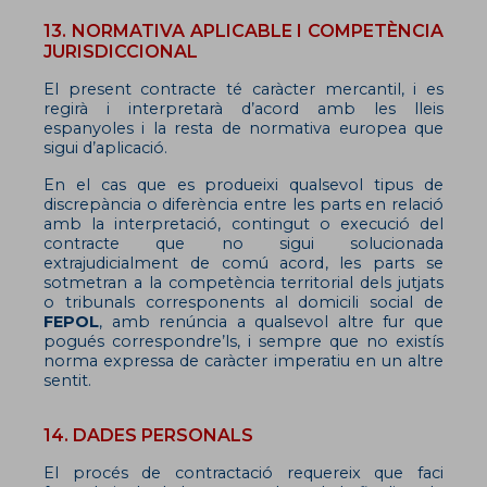
13. NORMATIVA APLICABLE I COMPETÈNCIA
JURISDICCIONAL
El present contracte té caràcter mercantil, i es
regirà i interpretarà d’acord amb les lleis
espanyoles i la resta de normativa europea que
sigui d’aplicació.
En el cas que es produeixi qualsevol tipus de
discrepància o diferència entre les parts en relació
amb la interpretació, contingut o execució del
contracte que no sigui solucionada
extrajudicialment de comú acord, les parts se
sotmetran a la competència territorial dels jutjats
o tribunals corresponents al domicili social de
FEPOL
, amb renúncia a qualsevol altre fur que
pogués correspondre’ls, i sempre que no existís
norma expressa de caràcter imperatiu en un altre
sentit.
14. DADES PERSONALS
El procés de contractació requereix que faci