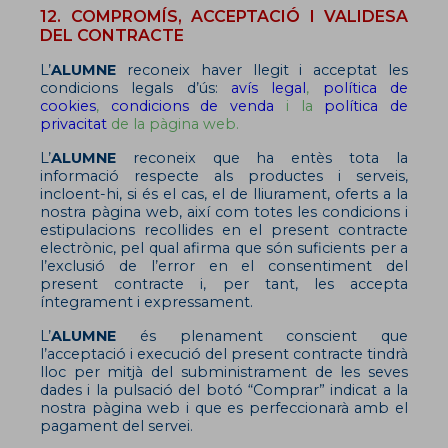
12. COMPROMÍS, ACCEPTACIÓ I VALIDESA
DEL CONTRACTE
L’
ALUMNE
reconeix haver llegit i acceptat les
condicions legals d’ús:
avís legal
,
política de
cookies
,
condicions de venda
i la
política de
privacitat
de la pàgina web.
L’
ALUMNE
reconeix que ha entès tota la
informació respecte als productes i serveis,
incloent-hi, si és el cas, el de lliurament, oferts a la
nostra pàgina web, així com totes les condicions i
estipulacions recollides en el present contracte
electrònic, pel qual afirma que són suficients per a
l’exclusió de l’error en el consentiment del
present contracte i, per tant, les accepta
íntegrament i expressament.
L’
ALUMNE
és plenament conscient que
l’acceptació i execució del present contracte tindrà
lloc per mitjà del subministrament de les seves
dades i la pulsació del botó “Comprar” indicat a la
nostra pàgina web i que es perfeccionarà amb el
pagament del servei.