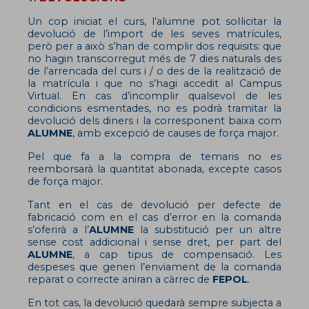
Un cop iniciat el curs, l’alumne pot sol·licitar la
devolució de l’import de les seves matrícules,
però per a això s’han de complir dos requisits: que
no hagin transcorregut més de 7 dies naturals des
de l’arrencada del curs i / o des de la realització de
la matrícula i que no s’hagi accedit al Campus
Virtual. En cas d’incomplir qualsevol de les
condicions esmentades, no es podrà tramitar la
devolució dels diners i la corresponent baixa com
ALUMNE
, amb excepció de causes de força major.
Pel que fa a la compra de temaris no es
reemborsarà la quantitat abonada, excepte casos
de força major.
Tant en el cas de devolució per defecte de
fabricació com en el cas d’error en la comanda
s’oferirà a l’
ALUMNE
la substitució per un altre
sense cost addicional i sense dret, per part del
ALUMNE
, a cap tipus de compensació. Les
despeses que generi l’enviament de la comanda
reparat o correcte aniran a càrrec de
FEPOL
.
En tot cas, la devolució quedarà sempre subjecta a