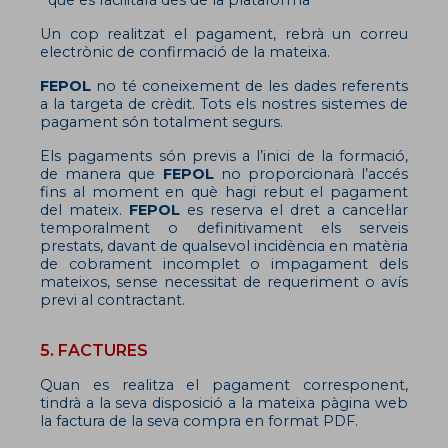
que es facilitarà des de la plataforma
Un cop realitzat el pagament, rebrà un correu
electrònic de confirmació de la mateixa.
FEPOL
no té coneixement de les dades referents
a la targeta de crèdit. Tots els nostres sistemes de
pagament són totalment segurs.
Els pagaments són previs a l’inici de la formació,
de manera que
FEPOL
no proporcionarà l’accés
fins al moment en què hagi rebut el pagament
del mateix.
FEPOL
es reserva el dret a cancel·lar
temporalment o definitivament els serveis
prestats, davant de qualsevol incidència en matèria
de cobrament incomplet o impagament dels
mateixos, sense necessitat de requeriment o avís
previ al contractant.
5. FACTURES
Quan es realitza el pagament corresponent,
tindrà a la seva disposició a la mateixa pàgina web
la factura de la seva compra en format PDF.