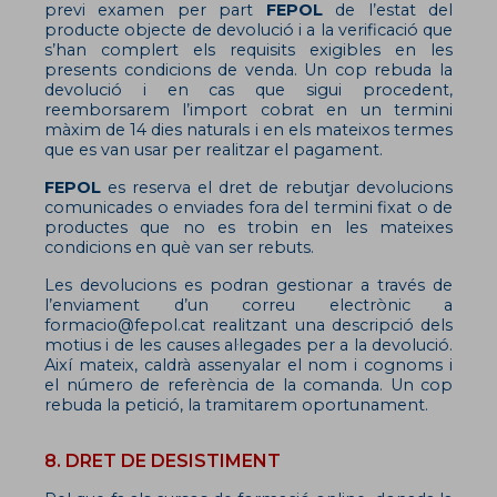
previ examen per part
FEPOL
de l’estat del
producte objecte de devolució i a la verificació que
s’han complert els requisits exigibles en les
presents condicions de venda. Un cop rebuda la
devolució i en cas que sigui procedent,
reemborsarem l’import cobrat en un termini
màxim de 14 dies naturals i en els mateixos termes
que es van usar per realitzar el pagament.
FEPOL
es reserva el dret de rebutjar devolucions
comunicades o enviades fora del termini fixat o de
productes que no es trobin en les mateixes
condicions en què van ser rebuts.
Les devolucions es podran gestionar a través de
l’enviament d’un correu electrònic a
formacio@fepol.cat
realitzant una descripció dels
motius i de les causes al·legades per a la devolució.
Així mateix, caldrà assenyalar el nom i cognoms i
el número de referència de la comanda. Un cop
rebuda la petició, la tramitarem oportunament.
8. DRET DE DESISTIMENT