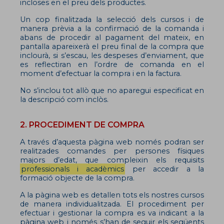
incloses en el preu dels productes.
Un cop finalitzada la selecció dels cursos i de
manera prèvia a la confirmació de la comanda i
abans de procedir al pagament del mateix, en
pantalla apareixerà el preu final de la compra que
inclourà, si s’escau, les despeses d’enviament, que
es reflectiran en l’ordre de comanda en el
moment d’efectuar la compra i en la factura.
No s’inclou tot allò que no aparegui especificat en
la descripció com inclòs.
2. PROCEDIMENT DE COMPRA
A través d’aquesta pàgina web només podran ser
realitzades comandes per persones físiques
majors d’edat, que compleixin els requisits
professionals i acadèmics
per accedir a la
formació objecte de la compra.
A la pàgina web es detallen tots els nostres cursos
de manera individualitzada. El procediment per
efectuar i gestionar la compra es va indicant a la
pàgina web i només s’han de seguir els següents