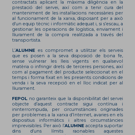
contractats aplicant la màxima diligència en la
prestació del servei, així com a tenir cura del
manteniment de les instal·lacions necessàries per
al funcionament de la xarxa, disposant per a això
d’un equip tècnic i informàtic adequat i, si s’escau, a
gestionar les operacions de logística, enviament i
lliurament de la compra realitzada a través del
transportista.
L’
ALUMNE
es compromet a utilitzar els serveis
que es posen a la seva disposició de bona fe,
sense vulnerar les lleis vigents en qualsevol
matèria o infringir drets de terceres persones, així
com al pagament del producte seleccionat en el
temps i forma fixat en les presents condicions de
venda i la seva recepció en el lloc indicat per al
lliurament.
FEPOL
no garanteix que la disponibilitat del servei
objecte d’aquest contracte sigui contínua i
ininterrompuda, per circumstàncies originades
per problemes a la xarxa d’Internet, avaries en els
dispositius informàtics i altres circumstàncies
imprevisibles. Per això l’
ALUMNE
accepta suportar
dins d’uns límits raonables aquestes