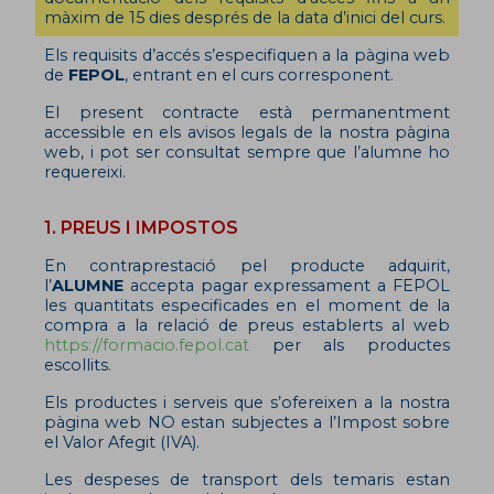
màxim de 15 dies després de la data d’inici del curs.
Els requisits d’accés s’especifiquen a la pàgina web
de
FEPOL
, entrant en el curs corresponent.
El present contracte està permanentment
accessible en els avisos legals de la nostra pàgina
web, i pot ser consultat sempre que l’alumne ho
requereixi.
1. PREUS I IMPOSTOS
En contraprestació pel producte adquirit,
l’
ALUMNE
accepta pagar expressament a FEPOL
les quantitats especificades en el moment de la
compra a la relació de preus establerts al web
https://formacio.fepol.cat
per als productes
escollits.
Els productes i serveis que s’ofereixen a la nostra
pàgina web NO estan subjectes a l’Impost sobre
el Valor Afegit (IVA).
Les despeses de transport dels temaris estan