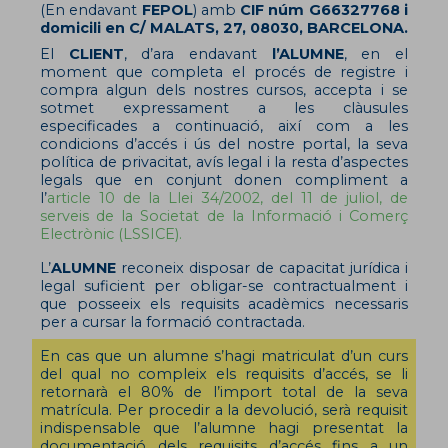
(En endavant
FEPOL
) amb
CIF núm G66327768 i
domicili en C/ MALATS, 27, 08030, BARCELONA.
El
CLIENT
, d’ara endavant
l’ALUMNE
, en el
moment que completa el procés de registre i
compra algun dels nostres cursos, accepta i se
sotmet expressament a les clàusules
especificades a continuació, així com a les
condicions d’accés i ús del nostre portal, la seva
política de privacitat, avís legal i la resta d’aspectes
legals que en conjunt donen compliment a
l’
article 10 de la Llei 34/2002, del 11 de juliol, de
serveis de la Societat de la Informació i Comerç
Electrònic (LSSICE).
L’
ALUMNE
reconeix disposar de capacitat jurídica i
legal suficient per obligar-se contractualment i
que posseeix els requisits acadèmics necessaris
per a cursar la formació contractada.
En cas que un alumne s’hagi matriculat d’un curs
del qual no compleix els requisits d’accés, se li
retornarà el 80% de l’import total de la seva
matrícula. Per procedir a la devolució, serà requisit
indispensable que l’alumne hagi presentat la
documentació dels requisits d’accés fins a un