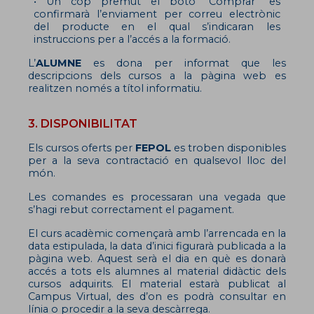
• Un cop premut el botó “Comprar” es
confirmarà l’enviament per correu electrònic
del producte en el qual s’indicaran les
instruccions per a l’accés a la formació.
L’
ALUMNE
es dona per informat que les
descripcions dels cursos a la pàgina web es
realitzen només a títol informatiu.
3. DISPONIBILITAT
Els cursos oferts per
FEPOL
es troben disponibles
per a la seva contractació en qualsevol lloc del
món.
Les comandes es processaran una vegada que
s’hagi rebut correctament el pagament.
El curs acadèmic començarà amb l’arrencada en la
data estipulada, la data d’inici figurarà publicada a la
pàgina web. Aquest serà el dia en què es donarà
accés a tots els alumnes al material didàctic dels
cursos adquirits. El material estarà publicat al
Campus Virtual, des d’on es podrà consultar en
línia o procedir a la seva descàrrega.