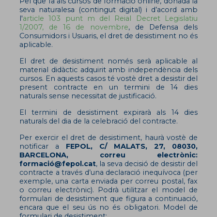
Pel que fa als cursos de formació online, donada la
seva naturalesa (contingut digital) i d’acord amb
l'
article 103 punt m del Reial Decret Legislatiu
1/2007, de 16 de novembre
, de Defensa dels
Consumidors i Usuaris, el dret de desistiment no és
aplicable.
El dret de desistiment només serà aplicable al
material didàctic adquirit amb independència dels
cursos. En aquests casos té vostè dret a desistir del
present contracte en un termini de 14 dies
naturals sense necessitat de justificació.
El termini de desistiment expirarà als 14 dies
naturals del dia de la celebració del contracte.
Per exercir el dret de desistiment, haurà vostè de
notificar a
FEPOL, C/ MALATS, 27, 08030,
BARCELONA, correu electrònic:
formació@fepol.cat
, la seva decisió de desistir del
contracte a través d’una declaració inequívoca (per
exemple, una carta enviada per correu postal, fax
o correu electrònic). Podrà utilitzar el model de
formulari de desistiment que figura a continuació,
encara que el seu ús no és obligatori. Model de
formulari de desistiment: